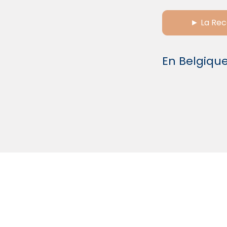
► La Rec
En Belgique