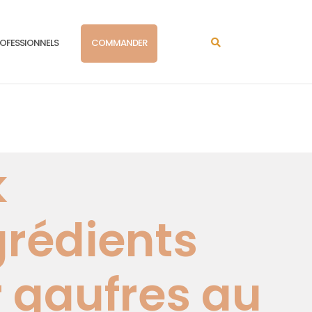
OFESSIONNELS
COMMANDER
k
grédients
 gaufres au